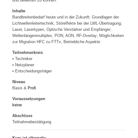
und bewerten zu können.
Inhalte
Bandbreitenbedarf heute und in der Zukunft; Grundlagen der
Lichtwellenleitertechnik; Störeffekte bei der LWL-Übertragung;
Laser, Lasertypen, Optische Verstärker und Empfänger;
Wellenlängenmultiplex; PON, AON, RF-Overlay; Möglichkeiten
zur Migration HFC zu FTTx; Betriebliche Aspekte
Teilnehmerkreis
• Techniker
• Netzplaner
• Entscheidungsträger
Niveau
Basis &
Profi
Voraussetzungen
keine
Abschluss
Teilnahmebestätigung
Kurs ist alternativ