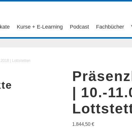
ikate
Kurse + E-Learning
Podcast
Fachbücher
2018 | Lottstetten
Präsenz
te
| 10.-11
Lottstet
1.844,50
€