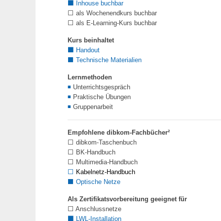
⬛
Inhouse buchbar
⬜ als Wochenendkurs buchbar
⬜ als E-Learning-Kurs buchbar
Kurs beinhaltet
⬛
Handout
⬛ Technische Materialien
Lernmethoden
◾
Unterrichtsgespräch
◾
Praktische Übungen
◾
Gruppenarbeit
Empfohlene dibkom-Fachbücher²
⬜ dibkom-Taschenbuch
⬜ BK-Handbuch
⬜ Multimedia-Handbuch
⬜
Kabelnetz-Handbuch
⬛
Optische Netze
Als Zertifikatsvorbereitung geeignet für
⬜ Anschlussnetze
⬛
LWL
-Installation