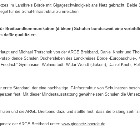
etzes im Landkreis Börde mit Gigageschwindigkeit ans Netz gebracht. Beide S
gel für die Schul-Infrastruktur zu erreichen.
 für Breitbandkommunikation (dibkom) Schulen bundesweit eine vorbildli
dafür qualifiziert.
ger Haupt und Michael Tretschok von der ARGE Breitband, Daniel Knohr und
r Berufsbildende Schulen Oschersleben des Landkreises Börde -Europaschule
m Friedrich” Gymnasium Wolmirstedt, Widar Wendt (dibkom), Daniel Knohr, Re
r erste Standard, der eine nachhaltige IT-Infrastruktur von Schulnetzen besch
geräten fest. Mit dieser Mindestausstattung gewährleisten Schulen die Umset
en und die ARGE Breitband dazu und stellte fest, dass die bislang zertifizi
ganetz der ARGE Breitband unter:
www.giganetz-boerde.de