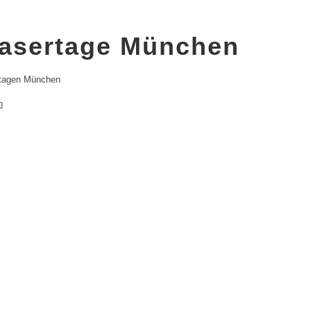
asertage München
rtagen München
n