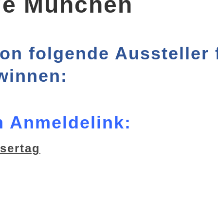
ge München
on folgende Aussteller 
winnen:
m Anmeldelink:
sertag