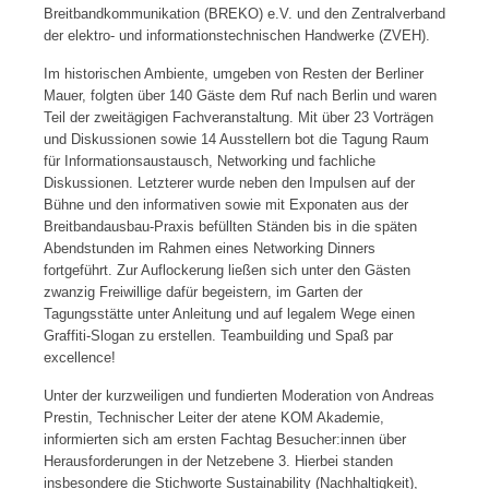
Breitbandkommunikation (BREKO) e.V. und den Zentralverband
der elektro- und informationstechnischen Handwerke (ZVEH).
Im historischen Ambiente, umgeben von Resten der Berliner
Mauer, folgten über 140 Gäste dem Ruf nach Berlin und waren
Teil der zweitägigen Fachveranstaltung. Mit über 23 Vorträgen
und Diskussionen sowie 14 Ausstellern bot die Tagung Raum
für Informationsaustausch, Networking und fachliche
Diskussionen. Letzterer wurde neben den Impulsen auf der
Bühne und den informativen sowie mit Exponaten aus der
Breitbandausbau-Praxis befüllten Ständen bis in die späten
Abendstunden im Rahmen eines Networking Dinners
fortgeführt. Zur Auflockerung ließen sich unter den Gästen
zwanzig Freiwillige dafür begeistern, im Garten der
Tagungsstätte unter Anleitung und auf legalem Wege einen
Graffiti-Slogan zu erstellen. Teambuilding und Spaß par
excellence!
Unter der kurzweiligen und fundierten Moderation von Andreas
Prestin, Technischer Leiter der atene KOM Akademie,
informierten sich am ersten Fachtag Besucher:innen über
Herausforderungen in der Netzebene 3. Hierbei standen
insbesondere die Stichworte Sustainability (Nachhaltigkeit),