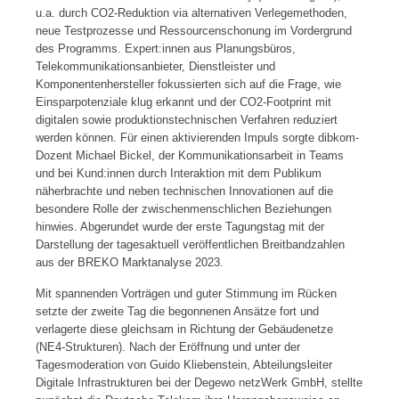
u.a. durch CO2-Reduktion via alternativen Verlegemethoden,
neue Testprozesse und Ressourcenschonung im Vordergrund
des Programms. Expert:innen aus Planungsbüros,
Telekommunikationsanbieter, Dienstleister und
Komponentenhersteller fokussierten sich auf die Frage, wie
Einsparpotenziale klug erkannt und der CO2-Footprint mit
digitalen sowie produktionstechnischen Verfahren reduziert
werden können. Für einen aktivierenden Impuls sorgte dibkom-
Dozent Michael Bickel, der Kommunikationsarbeit in Teams
und bei Kund:innen durch Interaktion mit dem Publikum
näherbrachte und neben technischen Innovationen auf die
besondere Rolle der zwischenmenschlichen Beziehungen
hinwies. Abgerundet wurde der erste Tagungstag mit der
Darstellung der tagesaktuell veröffentlichen Breitbandzahlen
aus der BREKO Marktanalyse 2023.
Mit spannenden Vorträgen und guter Stimmung im Rücken
setzte der zweite Tag die begonnenen Ansätze fort und
verlagerte diese gleichsam in Richtung der Gebäudenetze
(NE4-Strukturen). Nach der Eröffnung und unter der
Tagesmoderation von Guido Kliebenstein, Abteilungsleiter
Digitale Infrastrukturen bei der Degewo netzWerk GmbH, stellte